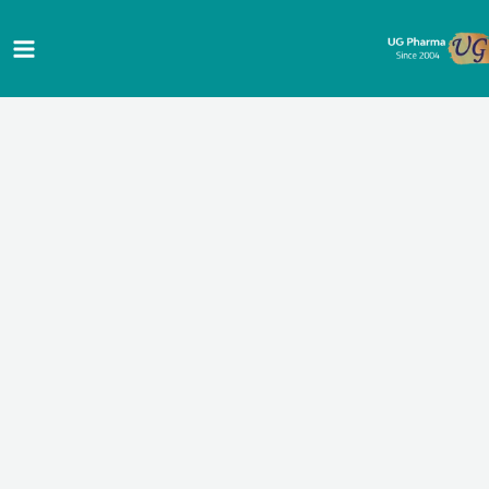
خطي
لى
لمحتوى